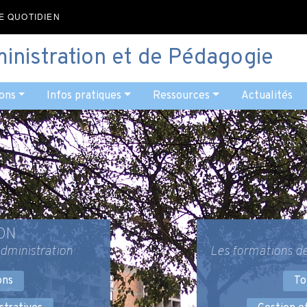
E QUOTIDIEN
ministration et de Pédagogie
ons
Infos pratiques
Ressources
Actualités
ON
Administration
Les formations de
ons
To