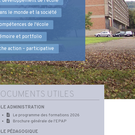
t développement de l’école
ans le monde et la société
ompétences de l'école
moire et portfolio
he action – participative
OCUMENTS UTILES
LE ADMINISTRATION
Le programme des formations 2026
Brochure générale de l'EPAP
LE PÉDAGOGIQUE