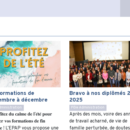
formations de
Bravo à nos diplômés 
embre à décembre
2025
dministration
Pôle Administration
𝐭𝐞𝐳 𝐝𝐮 𝐜𝐚𝐥𝐦𝐞 𝐝𝐞 𝐥’𝐞́𝐭𝐞́ 𝐩𝐨𝐮𝐫
Après des mois, voire des an
𝐞𝐫 𝐯𝐨𝐬 𝐟𝐨𝐫𝐦𝐚𝐭𝐢𝐨𝐧𝐬 𝐝𝐞 𝐟𝐢𝐧
de travail acharné, de vie de
𝐧𝐞́𝐞 ! L’EPAP vous propose une
famille perturbée, de doutes