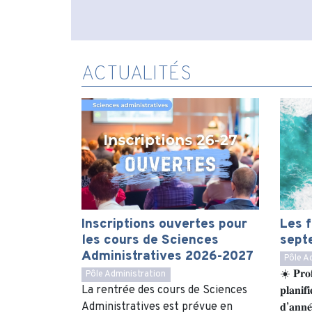
ACTUALITÉS
Inscriptions ouvertes pour
Les 
les cours de Sciences
sept
Administratives 2026-2027
Pôle A
☀️ 𝐏𝐫𝐨𝐟
Pôle Administration
La rentrée des cours de Sciences
𝐩𝐥𝐚𝐧𝐢𝐟
Administratives est prévue en
𝐝’𝐚𝐧