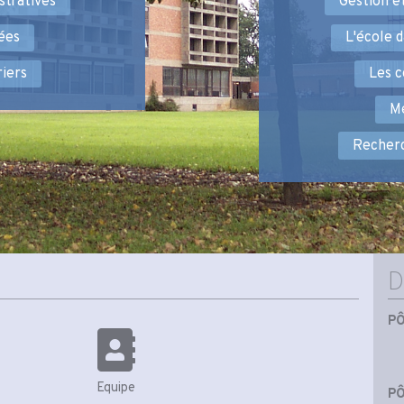
stratives
Gestion e
ées
L'école d
iers
Les c
Mé
Recherc
D
PÔ
Equipe
PÔ