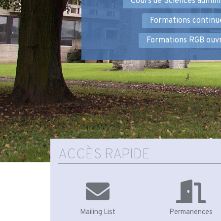
Cours de Sciences admini
Formations continu
Formations RGB ouvr
ACCÈS RAPIDE
Mailing List
Permanences