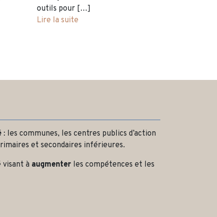
outils pour […]
Lire la suite
é
: les communes, les centres publics d’action
rimaires et secondaires inférieures.
 visant à
augmenter
les compétences et les