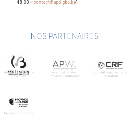
48 00 –
contact@apd-gba.be
)
NOS PARTENAIRES
Fédération Wallonie-
Association des
Conseil régional de la
Bruxelles
Provinces Wallonnes
Formation
Province de Namur