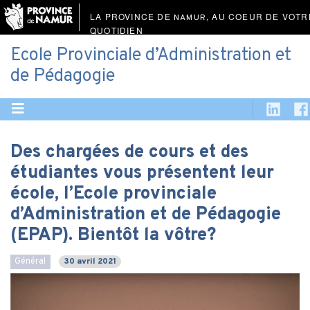
LA PROVINCE DE
, AU COEUR DE VOTR
NAMUR
QUOTIDIEN
Ecole Provinciale d’Administration et
de Pédagogie
Des chargées de cours et des
étudiantes vous présentent leur
école, l’Ecole provinciale
d’Administration et de Pédagogie
(EPAP). Bientôt la vôtre?
Général
30 avril 2021