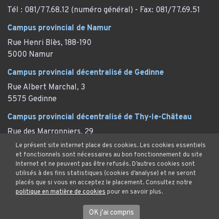
Tél : 081/77.68.12 (numéro général) - Fax: 081/77.69.51
Campus provincial de Namur
Rue Henri Blès, 188-190
5000 Namur
Campus provincial décentralisé de Gedinne
Rue Albert Marchal, 3
5575 Gedinne
Campus provincial décentralisé de Thy-le-Château
Rue des Marronniers, 29
Thy-le-Château (Walcourt)
Le présent site internet place des cookies. Les cookies essentiels
et fonctionnels sont nécessaires au bon fonctionnement du site
Internet et ne peuvent pas être refusés. D’autres cookies sont
utilisés à des fins statistiques (cookies d’analyse) et ne seront
placés que si vous en acceptez le placement. Consultez notre
Mentions Légales
politique en matière de cookies
pour en savoir plus.
Protection des données et cookies
© Province de Namur. Tous droits réservés.
OK j'ai compris