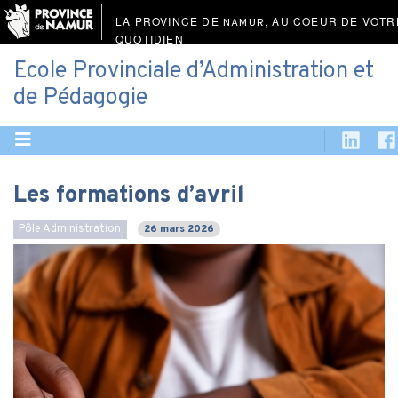
LA PROVINCE DE
, AU COEUR DE VOTR
NAMUR
QUOTIDIEN
Ecole Provinciale d’Administration et
de Pédagogie
Les formations d’avril
Pôle Administration
26 mars 2026