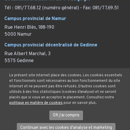
Tél : 081/77.68.12 (numéro général) - Fax: 081/77.69.51
Campus provincial de Namur
Rue Henri Blès, 188-190
5000 Namur
Campus provincial décentralisé de Gedinne
Rue Albert Marchal, 3
5575 Gedinne
Campus provincial décentralisé de Thy-le-Château
Le présent site internet place des cookies. Les cookies essentiels
Rue des Marronniers, 29
et fonctionnels sont nécessaires au bon fonctionnement du site
Internet et ne peuvent pas être refusés. D’autres cookies sont
Thy-le-Château (Walcourt)
utilisés à des fins statistiques (cookies d’analyse) et ne seront
placés que si vous en acceptez le placement. Consultez notre
politique en matière de cookies
pour en savoir plus.
Mentions Légales
OK j'ai compris
Protection des données et cookies
© Province de Namur. Tous droits réservés.
Continuer avec les cookies d'analyse et marketing