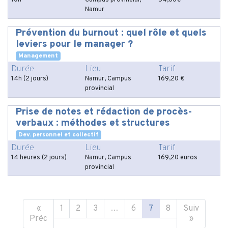
10h
Campus provincial,
54,60€
Namur
Prévention du burnout : quel rôle et quels
leviers pour le manager ?
Management
Durée
Lieu
Tarif
14h (2 jours)
Namur, Campus
169,20 €
provincial
Prise de notes et rédaction de procès-
verbaux : méthodes et structures
Dev. personnel et collectif
Durée
Lieu
Tarif
14 heures (2 jours)
Namur, Campus
169,20 euros
provincial
«
1
2
3
…
6
7
8
Suiv
Préc
»