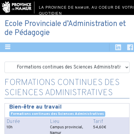
LA PROVINCE DE
, AU COEUR DE VOTR
NAMUR
QUOTIDIEN
Ecole Provinciale d’Administration et
de Pédagogie
FORMATIONS CONTINUES DES
SCIENCES ADMINISTRATIVES
Bien-être au travail
Formations continues des Sciences Administratives
Durée
Lieu
Tarif
10h
Campus provincial,
54,60€
Namur