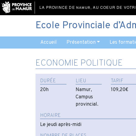
LA PROVINCE DE
, AU COEUR DE VOTR
NAMUR
Ecole Provinciale d’Ad
Accueil
Présentation
Les formati
ECONOMIE POLITIQUE
DURÉE
LIEU
TARIF
20h
Namur,
109,20€
Campus
provincial.
HORAIRE
Le jeudi après-midi
NOMBRE DE PLACES