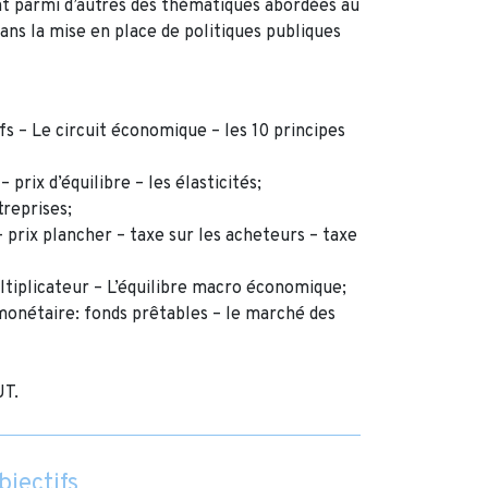
nt parmi d’autres des thématiques abordées au
ans la mise en place de politiques publiques
fs – Le circuit économique – les 10 principes
prix d’équilibre – les élasticités;
treprises;
– prix plancher – taxe sur les acheteurs – taxe
tiplicateur – L’équilibre macro économique;
monétaire: fonds prêtables – le marché des
UT.
bjectifs