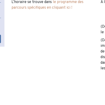
L’horaire se trouve dans
le programme des
A 
parcours spécifiques en cliquant ici !
(D
le
(D
im
de
di
da
le