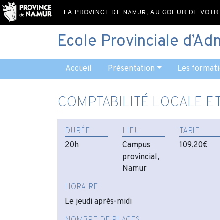
LA PROVINCE DE
, AU COEUR DE VOTR
NAMUR
Ecole Provinciale d’Ad
Accueil
Présentation
Les formati
COMPTABILITÉ LOCALE E
DURÉE
LIEU
TARIF
20h
Campus
109,20€
provincial,
Namur
HORAIRE
Le jeudi après-midi
NOMBRE DE PLACES