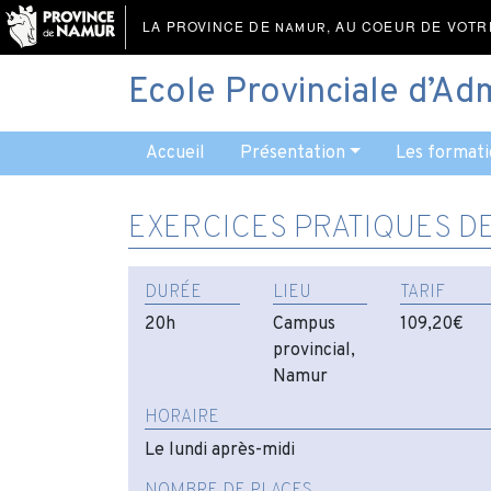
LA PROVINCE DE
, AU COEUR DE VOTR
NAMUR
Ecole Provinciale d’Ad
Accueil
Présentation
Les formati
EXERCICES PRATIQUES DE
DURÉE
LIEU
TARIF
20h
Campus
109,20€
provincial,
Namur
HORAIRE
Le lundi après-midi
NOMBRE DE PLACES