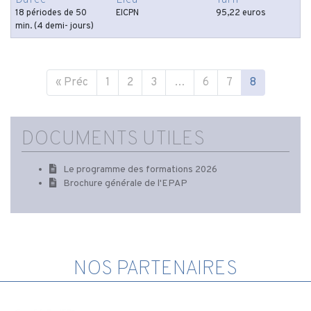
18 périodes de 50
EICPN
95,22 euros
min. (4 demi- jours)
« Préc
1
2
3
…
6
7
8
DOCUMENTS UTILES
Le programme des formations 2026
Brochure générale de l'EPAP
NOS PARTENAIRES