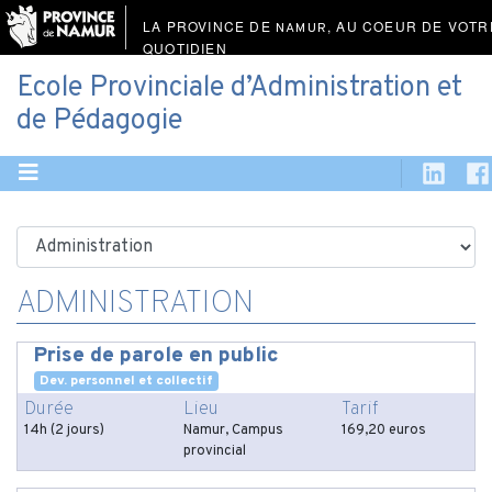
LA PROVINCE DE
, AU COEUR DE VOTR
NAMUR
QUOTIDIEN
Ecole Provinciale d’Administration et
de Pédagogie
ADMINISTRATION
Prise de parole en public
Dev. personnel et collectif
Durée
Lieu
Tarif
14h (2 jours)
Namur, Campus
169,20 euros
provincial