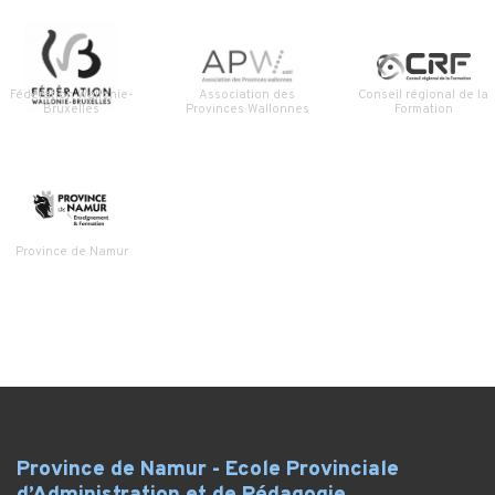
Fédération Wallonie-
Association des
Conseil régional de la
Bruxelles
Provinces Wallonnes
Formation
Province de Namur
Province de Namur - Ecole Provinciale