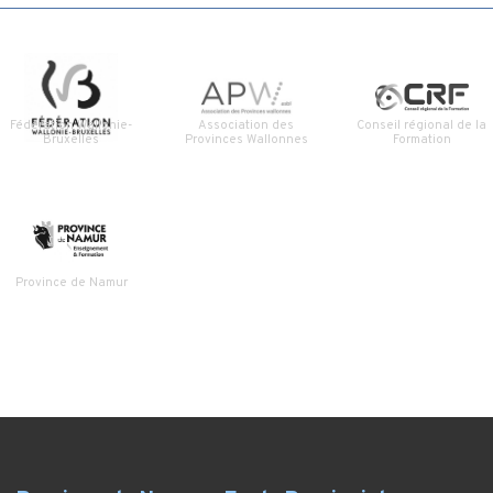
Fédération Wallonie-
Association des
Conseil régional de la
Bruxelles
Provinces Wallonnes
Formation
Province de Namur