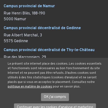
Campus provincial de Namur
Rue Henri Blès, 188-190
5000 Namur
Campus provincial décentralisé de Gedinne
Rue Albert Marchal, 3
5575 Gedinne
Campus provincial décentralisé de Thy-le-Château
Rue des Marronniers, 29
Thy-le-Château (Walcourt)
Le présent site internet place des cookies. Les cookies essentiels
et fonctionnels sont nécessaires au bon fonctionnement du site
Internet et ne peuvent pas être refusés. D’autres cookies sont
utilisés à des fins statistiques (cookies d’analyse) et ne seront
placés que si vous en acceptez le placement. Consultez notre
Mentions Légales
politique en matière de cookies
pour en savoir plus.
Protection des données et cookies
© Province de Namur. Tous droits réservés.
OK j'ai compris
Continuer avec les cookies d'analyse et marketing