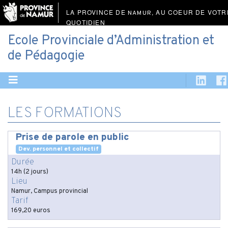
LA PROVINCE DE
, AU COEUR DE VOTR
NAMUR
QUOTIDIEN
Ecole Provinciale d’Administration et
de Pédagogie
LES FORMATIONS
Prise de parole en public
Dev. personnel et collectif
Durée
14h (2 jours)
Lieu
Namur, Campus provincial
Tarif
169,20 euros