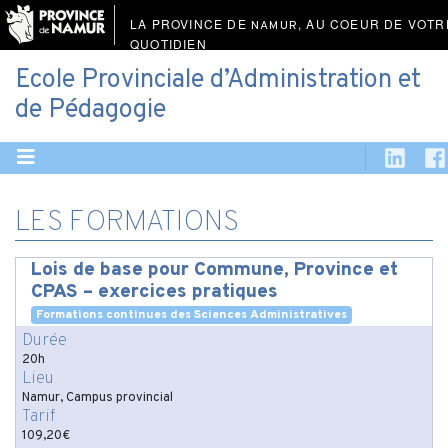
LA PROVINCE DE
, AU COEUR DE VOTR
NAMUR
QUOTIDIEN
Ecole Provinciale d’Administration et
de Pédagogie
LES FORMATIONS
Lois de base pour Commune, Province et
CPAS – exercices pratiques
Formations continues des Sciences Administratives
Durée
20h
Lieu
Namur, Campus provincial
Tarif
109,20€