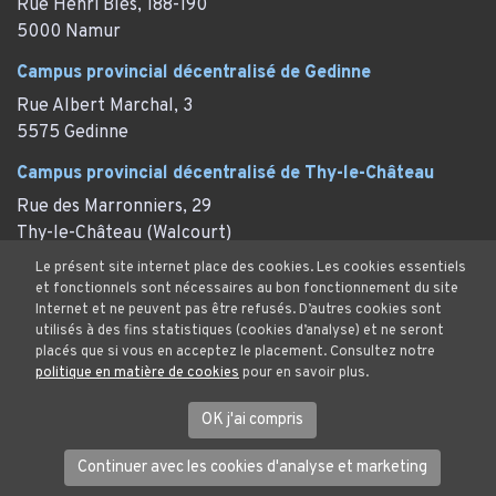
Rue Henri Blès, 188-190
5000 Namur
Campus provincial décentralisé de Gedinne
Rue Albert Marchal, 3
5575 Gedinne
Campus provincial décentralisé de Thy-le-Château
Rue des Marronniers, 29
Thy-le-Château (Walcourt)
Le présent site internet place des cookies. Les cookies essentiels
et fonctionnels sont nécessaires au bon fonctionnement du site
Internet et ne peuvent pas être refusés. D’autres cookies sont
Mentions Légales
utilisés à des fins statistiques (cookies d’analyse) et ne seront
placés que si vous en acceptez le placement. Consultez notre
Protection des données et cookies
politique en matière de cookies
pour en savoir plus.
© Province de Namur. Tous droits réservés.
OK j'ai compris
Continuer avec les cookies d'analyse et marketing