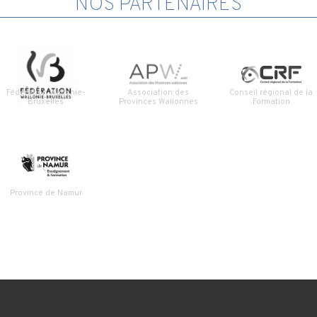
NOS PARTENAIRES
Fédération Wallonie-
Association des
Conseil régional de la
Bruxelles
Provinces Wallonnes
Formation
Province de Namur