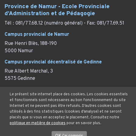
Province de Namur - Ecole Provinciale
d’Administration et de Pédagogie
Tél : 081/77.68.12 (numéro général) - Fax: 081/77.69.51
Campus provincial de Namur
Rue Henri Blès, 188-190
5000 Namur
Campus provincial décentralisé de Gedinne
Rue Albert Marchal, 3
5575 Gedinne
Campus provincial décentralisé de Thy-le-Château
Le présent site internet place des cookies. Les cookies essentiels
Rue des Marronniers, 29
et fonctionnels sont nécessaires au bon fonctionnement du site
Thy-le-Château (Walcourt)
Internet et ne peuvent pas être refusés. D’autres cookies sont
utilisés à des fins statistiques (cookies d’analyse) et ne seront
placés que si vous en acceptez le placement. Consultez notre
politique en matière de cookies
pour en savoir plus.
Mentions Légales